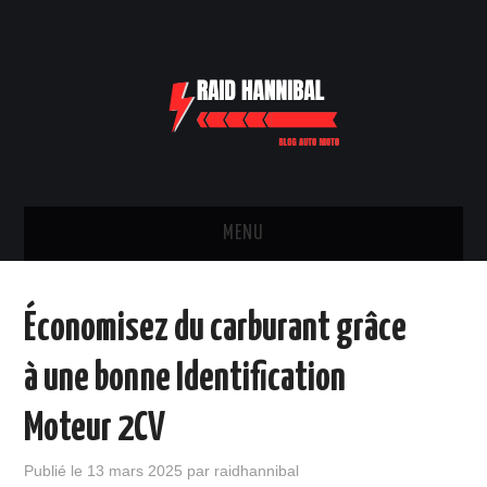
MENU
TRANSPORTS
Économisez du carburant grâce
PIÈCES ET ÉQUIPEMENTS
à une bonne Identification
VOITURE
Moteur 2CV
DEUX ROUES
Publié le
13 mars 2025
par
raidhannibal