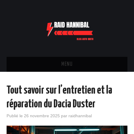
MENU
TRANSPORTS
Tout savoir sur l’entretien et la
PIÈCES ET ÉQUIPEMENTS
réparation du Dacia Duster
VOITURE
Publié le
26 novembre 2025
par
raidhannibal
DEUX ROUES