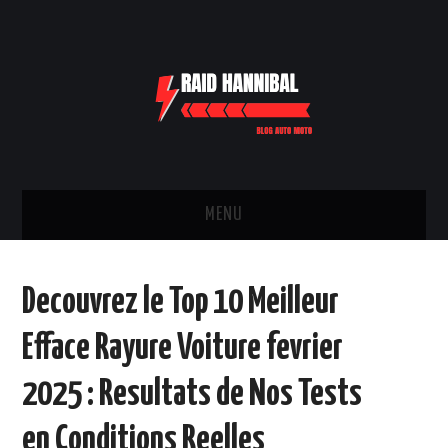
MENU
TRANSPORTS
Decouvrez le Top 10 Meilleur
PIÈCES ET ÉQUIPEMENTS
Efface Rayure Voiture fevrier
VOITURE
2025 : Resultats de Nos Tests
DEUX ROUES
en Conditions Reelles