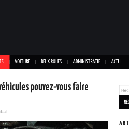
TS
VOITURE
DEUX ROUES
ADMINISTRATIF
ACTU
véhicules pouvez-vous faire
Reche
ibal
ART