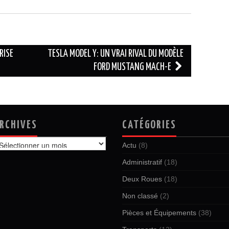
RISE
TESLA MODEL Y: UN VRAI RIVAL DU MODÈLE
FORD MUSTANG MACH-E
RCHIVES
CATÉGORIES
chives
Actu
(8)
Administratif
(18)
Deux Roues
(18)
Non classé
(2)
Pièces et Équipements
(38)