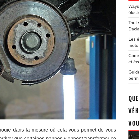
Ways
élect
Tout 
Daci
Les é
moto 
Comm
et éc
Guide
permi
QUE
VÉH
VOU
nouïe dans la mesure où cela vous permet de vous
 arriver que certaines pannes viennent transformer ce